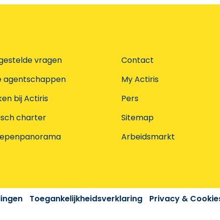
gestelde vragen
Contact
e agentschappen
My Actiris
n bij Actiris
Pers
isch charter
Sitemap
oepenpanorama
Arbeidsmarkt
dingen
Toegankelijkheidsverklaring
Privacy & Cookie