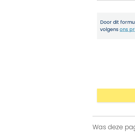
Door dit formul
volgens
ons pr
Was deze pag