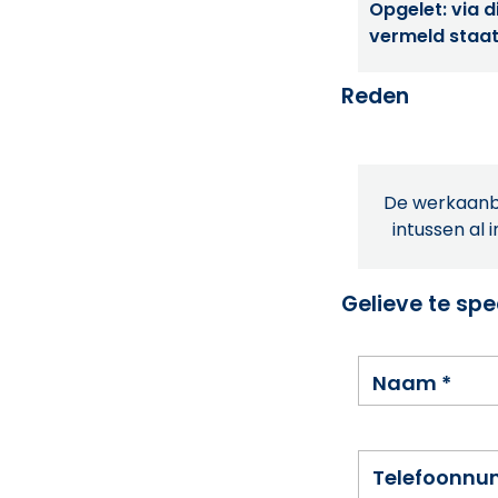
Opgelet: via di
vermeld staat
Reden
De werkaanbi
intussen al 
Gelieve te spe
Naam
*
Telefoonn