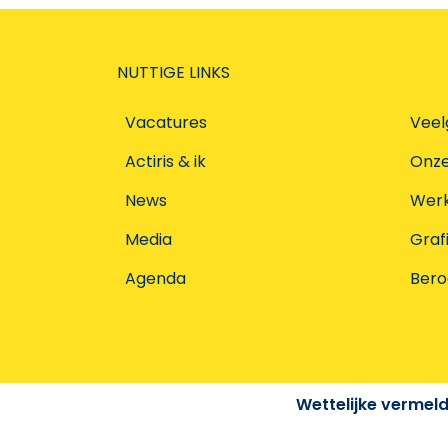
NUTTIGE LINKS
Vacatures
Veel
Actiris & ik
Onz
News
Werke
Media
Graf
Agenda
Ber
Wettelijke vermel