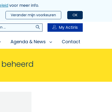
leid
voor meer info.
Verander mijn voorkeuren
OK
Zoeken
My Actiris
n
Agenda & News
Contact
n beheerd