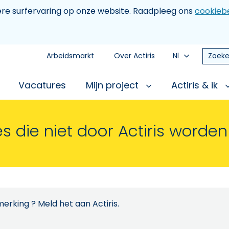
tere surfervaring op onze website. Raadpleeg ons
cookiebe
Arbeidsmarkt
Over Actiris
Nl
Zoeke
Vacatures
Mijn project
Actiris & ik
s die niet door Actiris worde
erking ? Meld het aan Actiris.