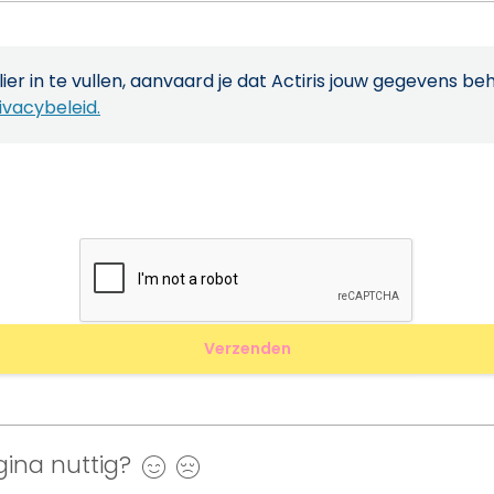
ier in te vullen, aanvaard je dat Actiris jouw gegevens be
ivacybeleid.
ina nuttig?
Ja
Nee