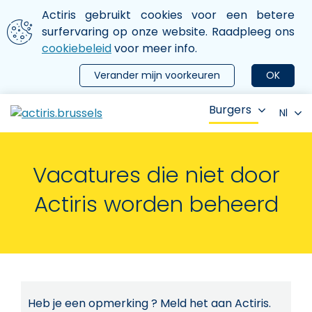
Aller au contenu principal
We gebruiken cookies
Actiris gebruikt cookies voor een betere
ermer le menu
surfervaring op onze website. Raadpleeg ons
cookiebeleid
voor meer info.
Verander mijn voorkeuren
OK
Burgers
Nl
Vacatures die niet door
Actiris worden beheerd
Heb je een opmerking ? Meld het aan Actiris.