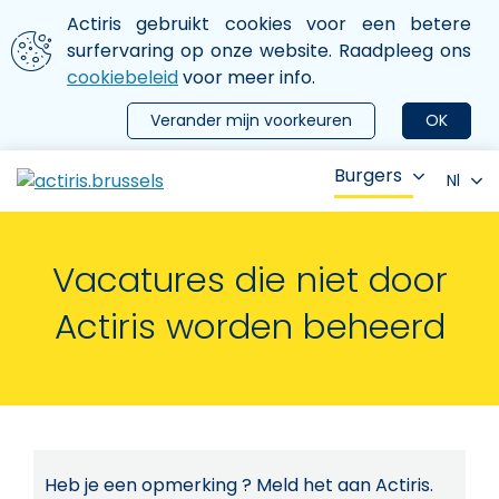
Aller au contenu principal
We gebruiken cookies
Actiris gebruikt cookies voor een betere
ermer le menu
surfervaring op onze website. Raadpleeg ons
cookiebeleid
voor meer info.
Verander mijn voorkeuren
OK
Burgers
Nl
Vacatures die niet door
Actiris worden beheerd
Heb je een opmerking ? Meld het aan Actiris.