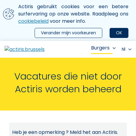
Aller au contenu principal
We gebruiken cookies
Actiris gebruikt cookies voor een betere
ermer le menu
surfervaring op onze website. Raadpleeg ons
cookiebeleid
voor meer info.
Verander mijn voorkeuren
OK
Burgers
Nl
Vacatures die niet door
Actiris worden beheerd
Heb je een opmerking ? Meld het aan Actiris.