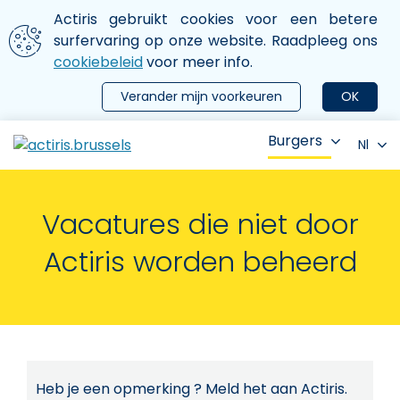
Aller au contenu principal
We gebruiken cookies
Actiris gebruikt cookies voor een betere
ermer le menu
surfervaring op onze website. Raadpleeg ons
cookiebeleid
voor meer info.
Verander mijn voorkeuren
OK
Burgers
Nl
Vacatures die niet door
Actiris worden beheerd
Heb je een opmerking ? Meld het aan Actiris.