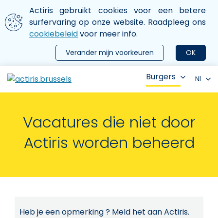
Aller au contenu principal
We gebruiken cookies
Actiris gebruikt cookies voor een betere
ermer le menu
surfervaring op onze website. Raadpleeg ons
cookiebeleid
voor meer info.
Verander mijn voorkeuren
OK
Burgers
Nl
Vacatures die niet door
Actiris worden beheerd
Heb je een opmerking ? Meld het aan Actiris.