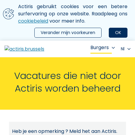
Aller au contenu principal
We gebruiken cookies
Actiris gebruikt cookies voor een betere
ermer le menu
surfervaring op onze website. Raadpleeg ons
cookiebeleid
voor meer info.
Verander mijn voorkeuren
OK
Burgers
Nl
Vacatures die niet door
Actiris worden beheerd
Heb je een opmerking ? Meld het aan Actiris.