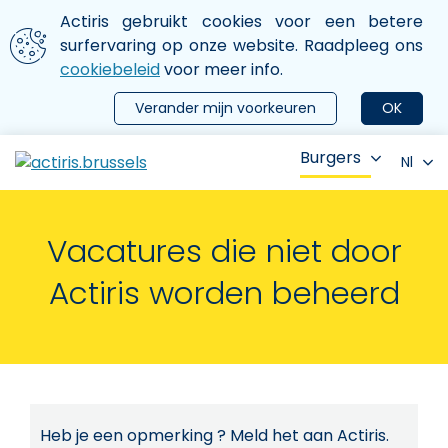
Aller au contenu principal
We gebruiken cookies
Actiris gebruikt cookies voor een betere
ermer le menu
surfervaring op onze website. Raadpleeg ons
cookiebeleid
voor meer info.
Verander mijn voorkeuren
OK
Burgers
Nl
Vacatures die niet door
Actiris worden beheerd
Heb je een opmerking ? Meld het aan Actiris.