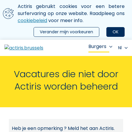
Aller au contenu principal
We gebruiken cookies
Actiris gebruikt cookies voor een betere
ermer le menu
surfervaring op onze website. Raadpleeg ons
cookiebeleid
voor meer info.
Verander mijn voorkeuren
OK
Burgers
Nl
Vacatures die niet door
Actiris worden beheerd
Heb je een opmerking ? Meld het aan Actiris.