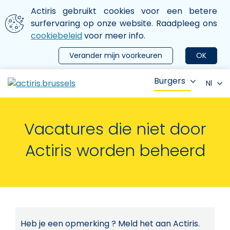
Aller au contenu principal
We gebruiken cookies
Actiris gebruikt cookies voor een betere
ermer le menu
surfervaring op onze website. Raadpleeg ons
cookiebeleid
voor meer info.
Verander mijn voorkeuren
OK
Burgers
Nl
Vacatures die niet door
Actiris worden beheerd
Heb je een opmerking ? Meld het aan Actiris.