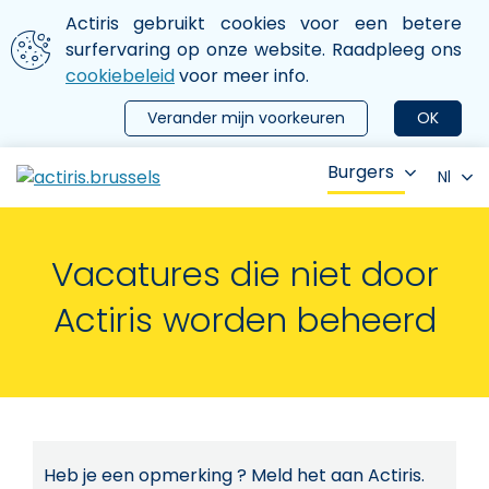
Aller au contenu principal
We gebruiken cookies
Actiris gebruikt cookies voor een betere
ermer le menu
surfervaring op onze website. Raadpleeg ons
cookiebeleid
voor meer info.
Verander mijn voorkeuren
OK
Burgers
Nl
Vacatures die niet door
Actiris worden beheerd
Heb je een opmerking ? Meld het aan Actiris.