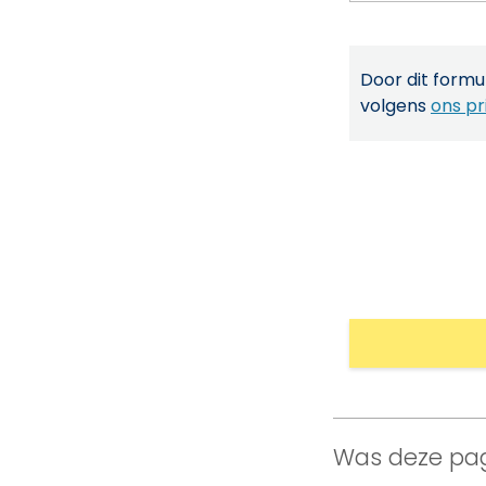
Door dit formul
volgens
ons pr
Was deze pag