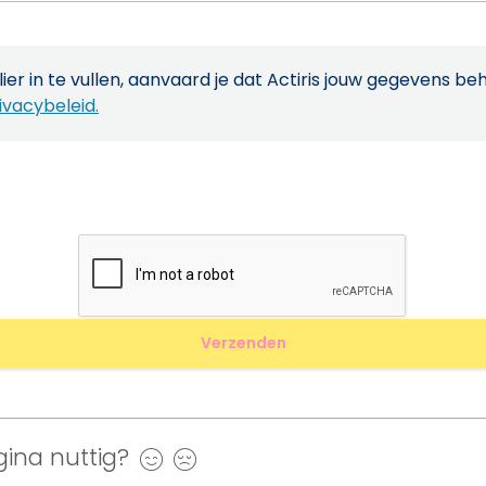
ier in te vullen, aanvaard je dat Actiris jouw gegevens be
ivacybeleid.
ina nuttig?
Ja
Nee