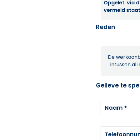
Opgelet: via di
vermeld staat
Reden
De werkaanbi
intussen al 
Gelieve te spe
Naam
*
Telefoonn