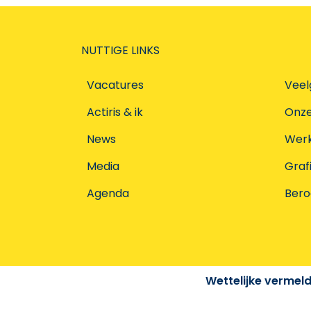
NUTTIGE LINKS
Vacatures
Veel
Actiris & ik
Onz
News
Werke
Media
Graf
Agenda
Ber
Wettelijke vermel