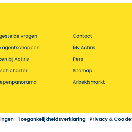
gestelde vragen
Contact
e agentschappen
My Actiris
n bij Actiris
Pers
isch charter
Sitemap
oepenpanorama
Arbeidsmarkt
dingen
Toegankelijkheidsverklaring
Privacy & Cookie