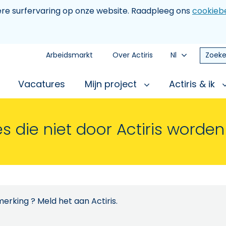
tere surfervaring op onze website. Raadpleeg ons
cookiebe
Arbeidsmarkt
Over Actiris
Nl
Zoeke
Vacatures
Mijn project
Actiris & ik
s die niet door Actiris worde
erking ? Meld het aan Actiris.