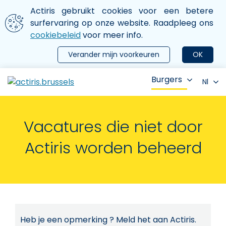
Aller au contenu principal
We gebruiken cookies
Actiris gebruikt cookies voor een betere
ermer le menu
surfervaring op onze website. Raadpleeg ons
cookiebeleid
voor meer info.
Verander mijn voorkeuren
OK
Burgers
Nl
Vacatures die niet door
Actiris worden beheerd
Heb je een opmerking ? Meld het aan Actiris.