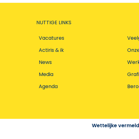
NUTTIGE LINKS
Vacatures
Veel
Actiris & ik
Onz
News
Werke
Media
Graf
Agenda
Ber
Wettelijke vermel