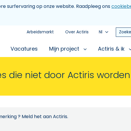
tere surfervaring op onze website. Raadpleeg ons
cookiebe
Arbeidsmarkt
Over Actiris
Nl
Zoeke
Vacatures
Mijn project
Actiris & ik
s die niet door Actiris worde
erking ? Meld het aan Actiris.