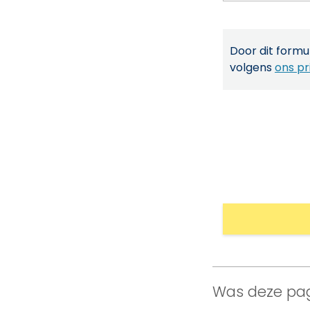
Door dit formul
volgens
ons pr
Was deze pag