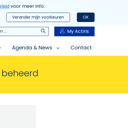
leid
voor meer info.
Verander mijn voorkeuren
OK
Zoeken
My Actiris
n
Agenda & News
Contact
n beheerd