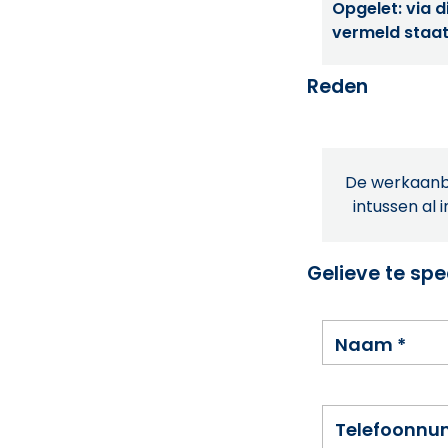
Opgelet: via di
vermeld staat
Reden
De werkaanbi
intussen al 
Gelieve te spe
Naam
*
Telefoonn