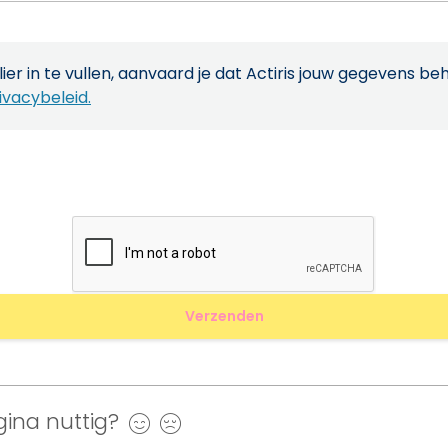
ier in te vullen, aanvaard je dat Actiris jouw gegevens be
ivacybeleid.
ina nuttig?
Ja
Nee