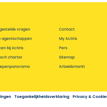
gestelde vragen
Contact
e agentschappen
My Actiris
n bij Actiris
Pers
isch charter
Sitemap
oepenpanorama
Arbeidsmarkt
dingen
Toegankelijkheidsverklaring
Privacy & Cookie