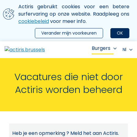
Aller au contenu principal
We gebruiken cookies
Actiris gebruikt cookies voor een betere
ermer le menu
surfervaring op onze website. Raadpleeg ons
cookiebeleid
voor meer info.
Verander mijn voorkeuren
OK
Burgers
Nl
Vacatures die niet door
Actiris worden beheerd
Heb je een opmerking ? Meld het aan Actiris.