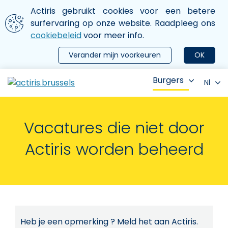
Aller au contenu principal
We gebruiken cookies
Actiris gebruikt cookies voor een betere
ermer le menu
surfervaring op onze website. Raadpleeg ons
cookiebeleid
voor meer info.
Verander mijn voorkeuren
OK
Burgers
Nl
Vacatures die niet door
Actiris worden beheerd
Heb je een opmerking ? Meld het aan Actiris.