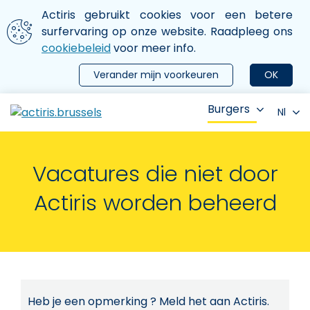
Aller au contenu principal
We gebruiken cookies
Actiris gebruikt cookies voor een betere
ermer le menu
surfervaring op onze website. Raadpleeg ons
cookiebeleid
voor meer info.
Verander mijn voorkeuren
OK
Burgers
Nl
Vacatures die niet door
Actiris worden beheerd
Heb je een opmerking ? Meld het aan Actiris.