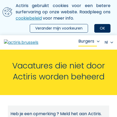
Aller au contenu principal
We gebruiken cookies
Actiris gebruikt cookies voor een betere
ermer le menu
surfervaring op onze website. Raadpleeg ons
cookiebeleid
voor meer info.
Verander mijn voorkeuren
OK
Burgers
Nl
Vacatures die niet door
Actiris worden beheerd
Heb je een opmerking ? Meld het aan Actiris.