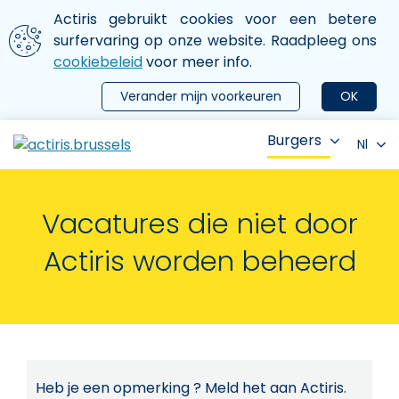
Aller au contenu principal
We gebruiken cookies
Actiris gebruikt cookies voor een betere
ermer le menu
surfervaring op onze website. Raadpleeg ons
cookiebeleid
voor meer info.
Verander mijn voorkeuren
OK
Burgers
Nl
Vacatures die niet door
Actiris worden beheerd
Heb je een opmerking ? Meld het aan Actiris.