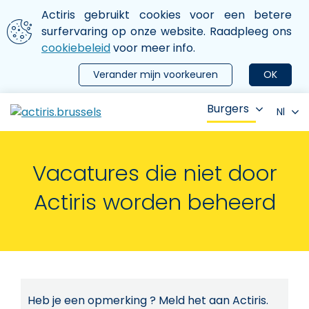
Aller au contenu principal
We gebruiken cookies
Actiris gebruikt cookies voor een betere
ermer le menu
surfervaring op onze website. Raadpleeg ons
cookiebeleid
voor meer info.
Verander mijn voorkeuren
OK
Burgers
Nl
Vacatures die niet door
Actiris worden beheerd
Heb je een opmerking ? Meld het aan Actiris.