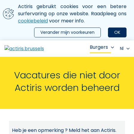
Aller au contenu principal
We gebruiken cookies
Actiris gebruikt cookies voor een betere
ermer le menu
surfervaring op onze website. Raadpleeg ons
cookiebeleid
voor meer info.
Verander mijn voorkeuren
OK
Burgers
Nl
Vacatures die niet door
Actiris worden beheerd
Heb je een opmerking ? Meld het aan Actiris.