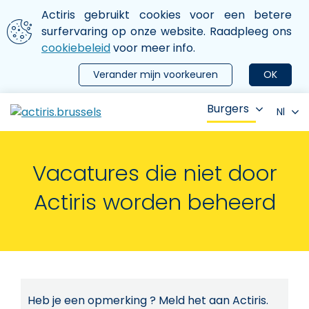
Aller au contenu principal
We gebruiken cookies
Actiris gebruikt cookies voor een betere
ermer le menu
surfervaring op onze website. Raadpleeg ons
cookiebeleid
voor meer info.
Verander mijn voorkeuren
OK
Burgers
Nl
Vacatures die niet door
Actiris worden beheerd
Heb je een opmerking ? Meld het aan Actiris.