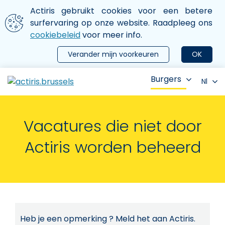
Aller au contenu principal
We gebruiken cookies
Actiris gebruikt cookies voor een betere
ermer le menu
surfervaring op onze website. Raadpleeg ons
cookiebeleid
voor meer info.
Verander mijn voorkeuren
OK
Burgers
Nl
Vacatures die niet door
Actiris worden beheerd
Heb je een opmerking ? Meld het aan Actiris.