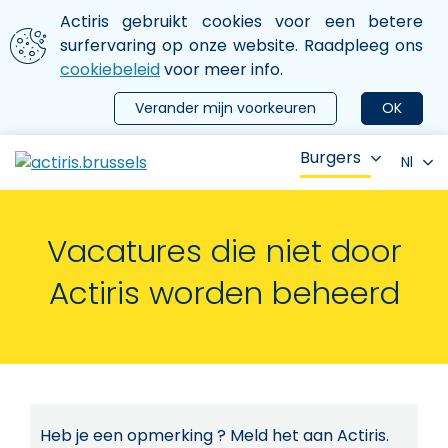
Aller au contenu principal
We gebruiken cookies
Actiris gebruikt cookies voor een betere
ermer le menu
surfervaring op onze website. Raadpleeg ons
cookiebeleid
voor meer info.
Verander mijn voorkeuren
OK
Burgers
Nl
Vacatures die niet door
Actiris worden beheerd
Heb je een opmerking ? Meld het aan Actiris.