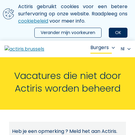
Aller au contenu principal
We gebruiken cookies
Actiris gebruikt cookies voor een betere
ermer le menu
surfervaring op onze website. Raadpleeg ons
cookiebeleid
voor meer info.
Verander mijn voorkeuren
OK
Burgers
Nl
Vacatures die niet door
Actiris worden beheerd
Heb je een opmerking ? Meld het aan Actiris.