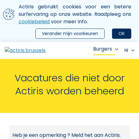
Aller au contenu principal
We gebruiken cookies
Actiris gebruikt cookies voor een betere
ermer le menu
surfervaring op onze website. Raadpleeg ons
cookiebeleid
voor meer info.
Verander mijn voorkeuren
OK
Burgers
Nl
Vacatures die niet door
Actiris worden beheerd
Heb je een opmerking ? Meld het aan Actiris.