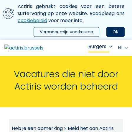
Aller au contenu principal
We gebruiken cookies
Actiris gebruikt cookies voor een betere
ermer le menu
surfervaring op onze website. Raadpleeg ons
cookiebeleid
voor meer info.
Verander mijn voorkeuren
OK
Burgers
Nl
Vacatures die niet door
Actiris worden beheerd
Heb je een opmerking ? Meld het aan Actiris.