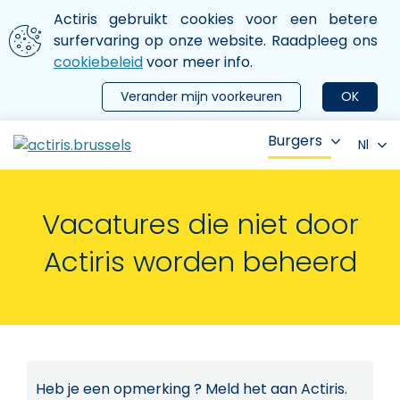
Aller au contenu principal
We gebruiken cookies
Actiris gebruikt cookies voor een betere
ermer le menu
surfervaring op onze website. Raadpleeg ons
cookiebeleid
voor meer info.
Verander mijn voorkeuren
OK
Burgers
Nl
Vacatures die niet door
Actiris worden beheerd
Heb je een opmerking ? Meld het aan Actiris.