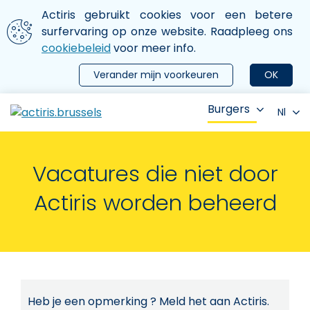
Aller au contenu principal
We gebruiken cookies
Actiris gebruikt cookies voor een betere
ermer le menu
surfervaring op onze website. Raadpleeg ons
cookiebeleid
voor meer info.
Verander mijn voorkeuren
OK
Burgers
Nl
Vacatures die niet door
Actiris worden beheerd
Heb je een opmerking ? Meld het aan Actiris.