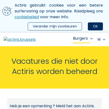
Aller au contenu principal
We gebruiken cookies
Actiris gebruikt cookies voor een betere
ermer le menu
surfervaring op onze website. Raadpleeg ons
cookiebeleid
voor meer info.
Verander mijn voorkeuren
OK
Burgers
Nl
Vacatures die niet door
Actiris worden beheerd
Heb je een opmerking ? Meld het aan Actiris.