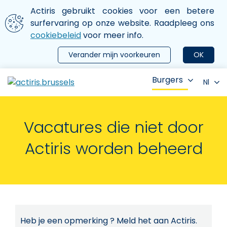
Aller au contenu principal
We gebruiken cookies
Actiris gebruikt cookies voor een betere
ermer le menu
surfervaring op onze website. Raadpleeg ons
cookiebeleid
voor meer info.
Verander mijn voorkeuren
OK
Burgers
Nl
Vacatures die niet door
Actiris worden beheerd
Heb je een opmerking ? Meld het aan Actiris.