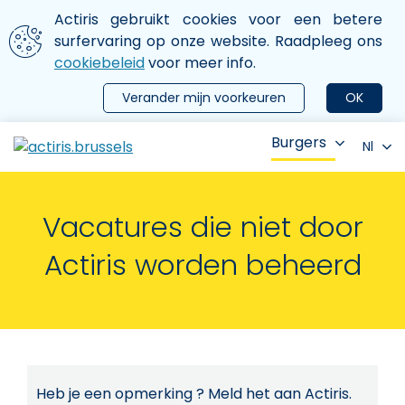
Aller au contenu principal
We gebruiken cookies
Actiris gebruikt cookies voor een betere
ermer le menu
surfervaring op onze website. Raadpleeg ons
cookiebeleid
voor meer info.
Verander mijn voorkeuren
OK
Burgers
Nl
Vacatures die niet door
Actiris worden beheerd
Heb je een opmerking ? Meld het aan Actiris.