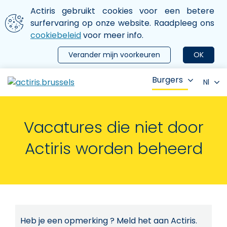
Aller au contenu principal
We gebruiken cookies
Actiris gebruikt cookies voor een betere
ermer le menu
surfervaring op onze website. Raadpleeg ons
cookiebeleid
voor meer info.
Verander mijn voorkeuren
OK
Burgers
Nl
Vacatures die niet door
Actiris worden beheerd
Heb je een opmerking ? Meld het aan Actiris.