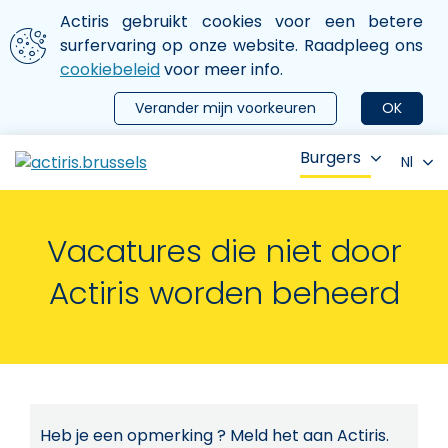
Aller au contenu principal
We gebruiken cookies
Actiris gebruikt cookies voor een betere
ermer le menu
surfervaring op onze website. Raadpleeg ons
cookiebeleid
voor meer info.
Verander mijn voorkeuren
OK
Burgers
Nl
Vacatures die niet door
Actiris worden beheerd
Heb je een opmerking ? Meld het aan Actiris.