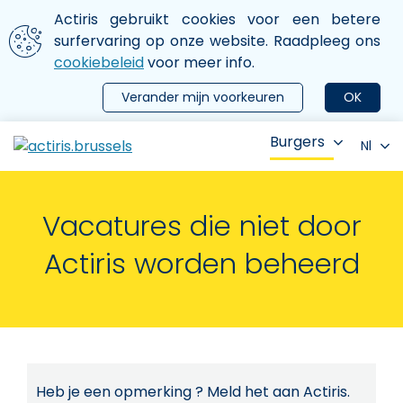
Aller au contenu principal
We gebruiken cookies
Actiris gebruikt cookies voor een betere
ermer le menu
surfervaring op onze website. Raadpleeg ons
cookiebeleid
voor meer info.
Verander mijn voorkeuren
OK
Burgers
Nl
Vacatures die niet door
Actiris worden beheerd
Heb je een opmerking ? Meld het aan Actiris.