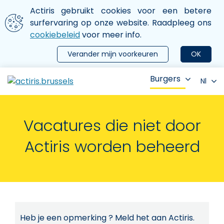
Aller au contenu principal
We gebruiken cookies
Actiris gebruikt cookies voor een betere
ermer le menu
surfervaring op onze website. Raadpleeg ons
cookiebeleid
voor meer info.
Verander mijn voorkeuren
OK
Burgers
Nl
Vacatures die niet door
Actiris worden beheerd
Heb je een opmerking ? Meld het aan Actiris.