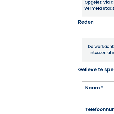
Opgelet: via di
vermeld staat
Reden
De werkaanbi
intussen al 
Gelieve te spe
Naam
*
Telefoonn