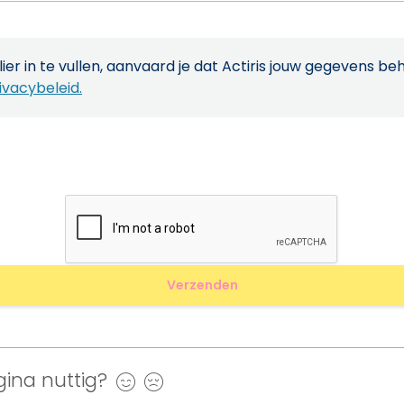
ier in te vullen, aanvaard je dat Actiris jouw gegevens be
ivacybeleid.
ina nuttig?
Ja
Nee