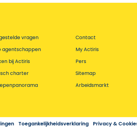
gestelde vragen
Contact
e agentschappen
My Actiris
n bij Actiris
Pers
isch charter
Sitemap
oepenpanorama
Arbeidsmarkt
dingen
Toegankelijkheidsverklaring
Privacy & Cookie