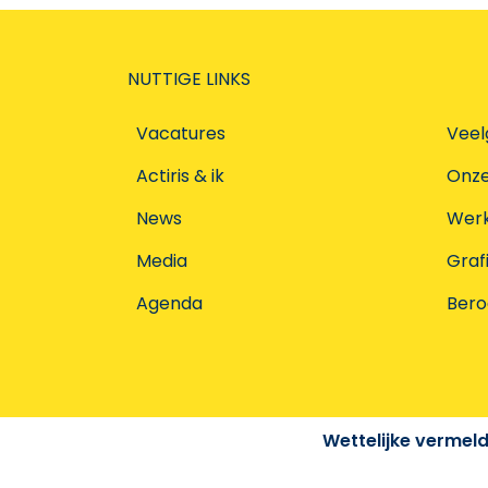
NUTTIGE LINKS
Vacatures
Veel
Actiris & ik
Onz
News
Werke
Media
Graf
Agenda
Ber
Wettelijke vermel