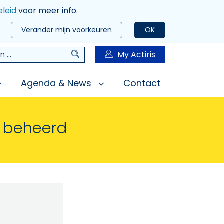
leid
voor meer info.
Verander mijn voorkeuren
OK
Zoeken
My Actiris
n
Agenda & News
Contact
n beheerd