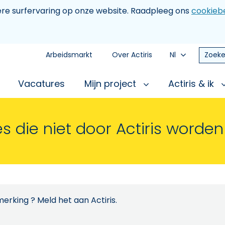
tere surfervaring op onze website. Raadpleeg ons
cookiebe
Arbeidsmarkt
Over Actiris
Nl
Zoeke
Vacatures
Mijn project
Actiris & ik
s die niet door Actiris worde
erking ? Meld het aan Actiris.