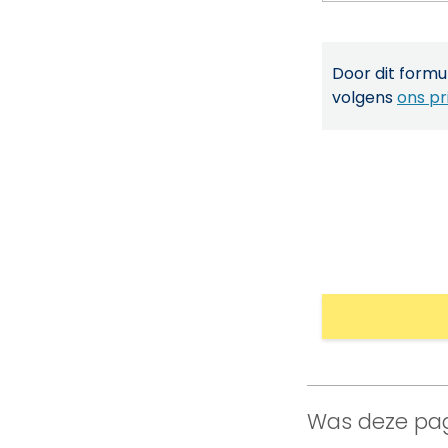
Door dit formul
volgens
ons pr
Was deze pag