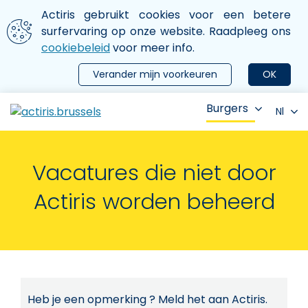
Aller au contenu principal
We gebruiken cookies
Actiris gebruikt cookies voor een betere
ermer le menu
surfervaring op onze website. Raadpleeg ons
cookiebeleid
voor meer info.
Verander mijn voorkeuren
OK
Burgers
Nl
Vacatures die niet door
Actiris worden beheerd
Heb je een opmerking ? Meld het aan Actiris.