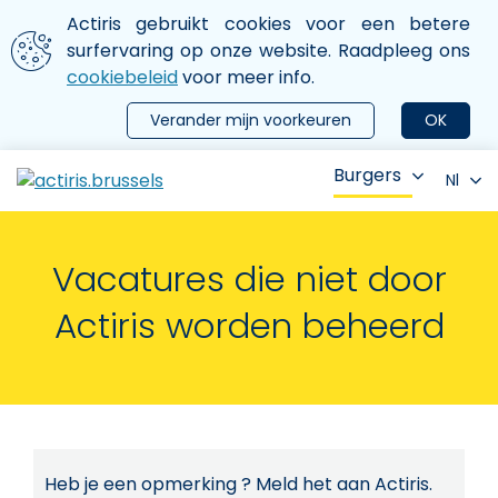
Aller au contenu principal
We gebruiken cookies
Actiris gebruikt cookies voor een betere
ermer le menu
surfervaring op onze website. Raadpleeg ons
cookiebeleid
voor meer info.
Verander mijn voorkeuren
OK
Burgers
Nl
Vacatures die niet door
Actiris worden beheerd
Heb je een opmerking ? Meld het aan Actiris.