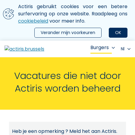
Aller au contenu principal
We gebruiken cookies
Actiris gebruikt cookies voor een betere
ermer le menu
surfervaring op onze website. Raadpleeg ons
cookiebeleid
voor meer info.
Verander mijn voorkeuren
OK
Burgers
Nl
Vacatures die niet door
Actiris worden beheerd
Heb je een opmerking ? Meld het aan Actiris.