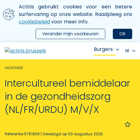
Aller au contenu principal
We gebruiken cookies
Actiris gebruikt cookies voor een betere
ermer le menu
surfervaring op onze website. Raadpleeg ons
cookiebeleid
voor meer info.
Verander mijn voorkeuren
OK
Burgers
Nl
VACATURES
Intercultureel bemiddelaar
in de gezondheidszorg
(NL/FR/URDU) M/V/X
Referentie 5761939
| Gewijzigd op 03 augustus 2026