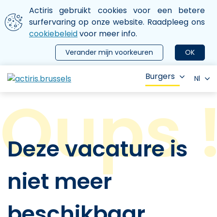
Aller au contenu principal
We gebruiken cookies
Actiris gebruikt cookies voor een betere
ermer le menu
surfervaring op onze website. Raadpleeg ons
cookiebeleid
voor meer info.
Verander mijn voorkeuren
OK
Burgers
Nl
Deze vacature is
niet meer
beschikbaar.