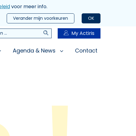
leid
voor meer info.
Verander mijn voorkeuren
OK
Zoeken
My Actiris
n
Agenda & News
Contact