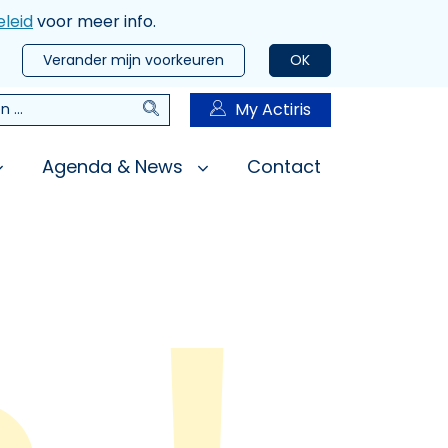
leid
voor meer info.
Verander mijn voorkeuren
OK
Zoeken
My Actiris
n
Agenda & News
Contact