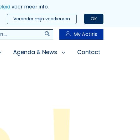
leid
voor meer info.
Verander mijn voorkeuren
OK
Zoeken
My Actiris
n
Agenda & News
Contact