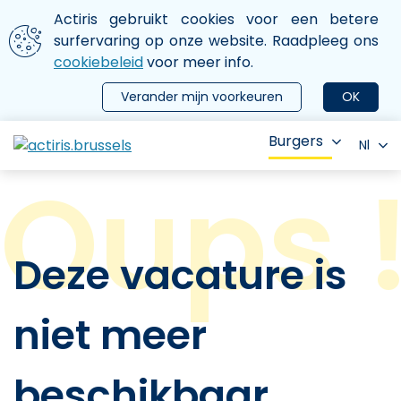
Aller au contenu principal
We gebruiken cookies
Actiris gebruikt cookies voor een betere
ermer le menu
surfervaring op onze website. Raadpleeg ons
cookiebeleid
voor meer info.
Verander mijn voorkeuren
OK
Burgers
Nl
Deze vacature is
niet meer
beschikbaar.