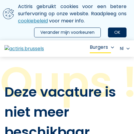
Aller au contenu principal
We gebruiken cookies
Actiris gebruikt cookies voor een betere
ermer le menu
surfervaring op onze website. Raadpleeg ons
cookiebeleid
voor meer info.
Verander mijn voorkeuren
OK
Burgers
Nl
Deze vacature is
niet meer
beschikbaar.