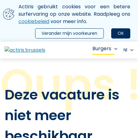
Aller au contenu principal
We gebruiken cookies
Actiris gebruikt cookies voor een betere
ermer le menu
surfervaring op onze website. Raadpleeg ons
cookiebeleid
voor meer info.
Verander mijn voorkeuren
OK
Burgers
Nl
Deze vacature is
niet meer
beschikbaar.