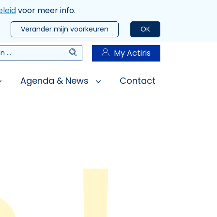
leid
voor meer info.
Verander mijn voorkeuren
OK
Zoeken
My Actiris
n
Agenda & News
Contact