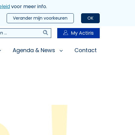
leid
voor meer info.
Verander mijn voorkeuren
OK
Zoeken
My Actiris
n
Agenda & News
Contact